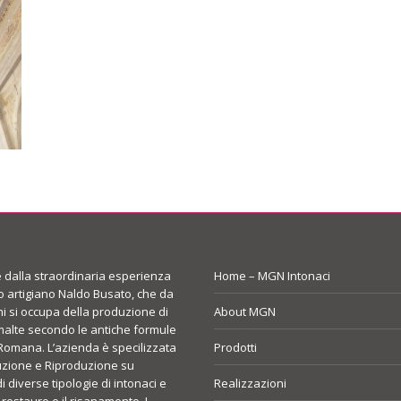
dalla straordinaria esperienza
Home – MGN Intonaci
o artigiano Naldo Busato, che da
ni si occupa della produzione di
About MGN
malte secondo le antiche formule
Romana. L’azienda è specilizzata
Prodotti
uzione e Riproduzione su
 diverse tipologie di intonaci e
Realizzazioni
 restauro e il risanamento. I