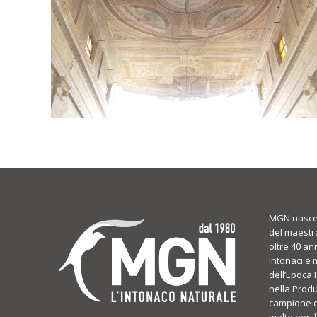
MGN nasce 
del maestr
oltre 40 an
intonaci e 
dell’Epoca 
nella Prod
campione di
malte per il