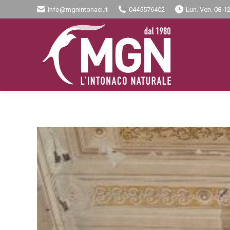
info@mgnintonaci.it
0445576402
Lun. Ven. 08-12